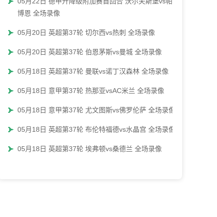
05月22日 德甲升降级附加赛首回合 沃尔夫斯堡vs帕德
博恩 全场录像
05月20日 英超第37轮 切尔西vs热刺 全场录像
05月20日 英超第37轮 伯恩茅斯vs曼城 全场录像
05月18日 英超第37轮 曼联vs诺丁汉森林 全场录像
05月18日 意甲第37轮 热那亚vsAC米兰 全场录像
05月18日 意甲第37轮 尤文图斯vs佛罗伦萨 全场录像
05月18日 英超第37轮 布伦特福德vs水晶宫 全场录像
05月18日 英超第37轮 埃弗顿vs桑德兰 全场录像