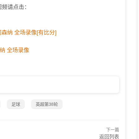
视频请点击：
s阿森纳 全场录像[有比分]
森纳 全场录像
足球
英超第38轮
下一篇
返回列表