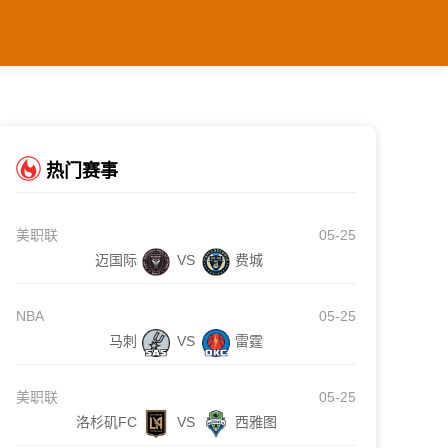
热门赛事
美职联
05-25
迈国际
VS
费城
NBA
05-25
马刺
VS
雷霆
美职联
05-25
洛杉矶FC
VS
西雅图