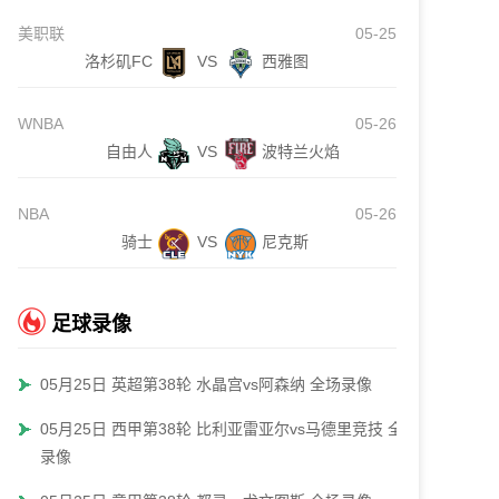
美职联
05-25
洛杉矶FC
VS
西雅图
WNBA
05-26
自由人
VS
波特兰火焰
NBA
05-26
骑士
VS
尼克斯
足球录像
05月25日 英超第38轮 水晶宫vs阿森纳 全场录像
05月25日 西甲第38轮 比利亚雷亚尔vs马德里竞技 全场
录像