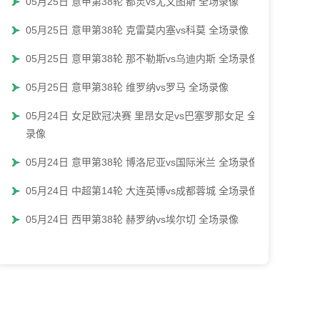
05月25日 意甲第38轮 都灵vs尤文图斯 全场录像
05月25日 意甲第38轮 克雷莫内塞vs科莫 全场录像
05月25日 意甲第38轮 那不勒斯vs乌迪内斯 全场录像
05月25日 意甲第38轮 维罗纳vs罗马 全场录像
05月24日 女足欧冠决赛 里昂女足vs巴塞罗那女足 全场
录像
05月24日 意甲第38轮 博洛尼亚vs国际米兰 全场录像
05月24日 中超第14轮 大连英博vs成都蓉城 全场录像
05月24日 西甲第38轮 赫罗纳vs埃尔切 全场录像