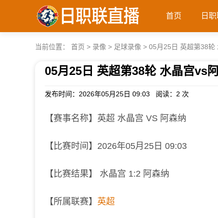
首页
日职
当前位置：
首页
>
录像
>
足球录像
>
05月25日 英超第38
05月25日 英超第38轮 水晶宫v
发布时间：2026年05月25日 09:03 阅读：
2 次
【赛事名称】英超 水晶宫 VS 阿森纳
【比赛时间】2026年05月25日 09:03
【比赛结果】 水晶宫 1:2 阿森纳
【所属联赛】
英超