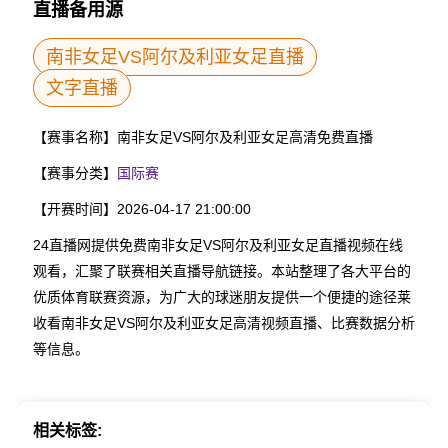
直播备用源
南非女足VS阿尔及利亚女足直播
文字直播
【赛事名称】
南非女足VS阿尔及利亚女足高清免费直播
【赛事分类】
国际赛
【开赛时间】
2026-04-17 21:00:00
24直播网提供免费南非女足VS阿尔及利亚女足直播视频在线
观看，汇聚了联赛相关直播导航链接。本站整理了各大平台的
优质体育联赛资源，为广大的球迷朋友提供一个便捷的途径莱
收看南非女足VS阿尔及利亚女足高清视频直播、比赛数据分析
等信息。
相关标签: