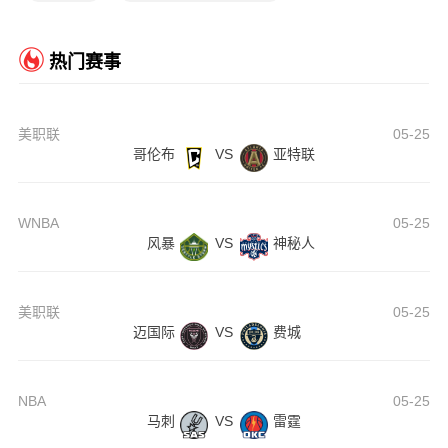
热门赛事
美职联
05-25
哥伦布
VS
亚特联
WNBA
05-25
风暴
VS
神秘人
美职联
05-25
迈国际
VS
费城
NBA
05-25
马刺
VS
雷霆