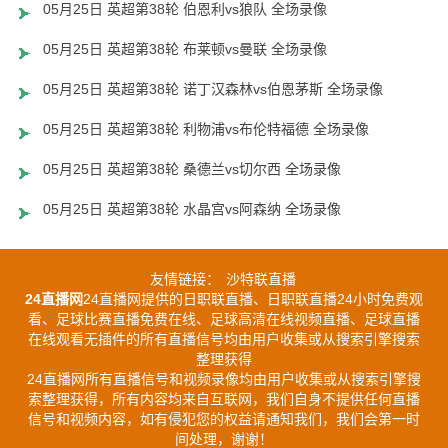
05月25日 英超第38轮 伯恩利vs狼队 全场录像
05月25日 英超第38轮 布莱顿vs曼联 全场录像
05月25日 英超第38轮 诺丁汉森林vs伯恩茅斯 全场录像
05月25日 英超第38轮 利物浦vs布伦特福德 全场录像
05月25日 英超第38轮 桑德兰vs切尔西 全场录像
05月25日 英超第38轮 水晶宫vs阿森纳 全场录像
友情链接：
沙特联直播
24直播网
24直播网提供的日职联直播、日职联直播24小时免费观
看、足球比赛直播免费在线、足球高清在线视频直播、足球直播
在线观看无插件的所有直播信号均由用户收集或从搜索引擎搜索
整理获得
24直播网所有直播信号和视频录像均由用户收集或从搜索引擎搜
索整理获得，所有内容均来自互联网，我们自身不提供任何直播
信号和视频内容，如有侵犯您的权益请通知我们，我们会第一时
间处理，谢谢！