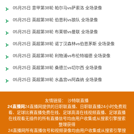
05月25日 意甲第38轮 帕尔马vs萨索洛 全场录像
05月25日 英超第38轮 伯恩利vs狼队 全场录像
05月25日 英超第38轮 布莱顿vs曼联 全场录像
05月25日 英超第38轮 诺丁汉森林vs伯恩茅斯 全场录像
05月25日 英超第38轮 利物浦vs布伦特福德 全场录像
05月25日 英超第38轮 桑德兰vs切尔西 全场录像
05月25日 英超第38轮 水晶宫vs阿森纳 全场录像
友情链接：
沙特联直播
24直播网
24直播网提供的日职联直播、日职联直播24小时免费观
看、足球比赛直播免费在线、足球高清在线视频直播、足球直播
在线观看无插件的所有直播信号均由用户收集或从搜索引擎搜索
整理获得
24直播网所有直播信号和视频录像均由用户收集或从搜索引擎搜