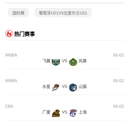
国际赛
葡萄牙U21VS北爱尔兰U21
热门赛事
WNBA
06-02
飞翼
VS
风暴
WNBA
06-02
水星
VS
山猫
CBA
06-02
广厦
VS
上海