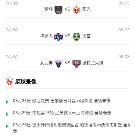
WNBA
06-03
梦想
VS
阳光
WNBA
06-03
神秘人
VS
天空
WNBA
06-03
女武神
VS
波特兰火焰
足球录像
05月31日 欧冠决赛 巴黎圣日耳曼vs阿森纳 全场录像
05月30日 中超第15轮 辽宁铁人vs上海海港 全场录像
05月26日 德甲升降级附加赛次回合 帕德博恩vs沃尔夫斯堡 全场
像