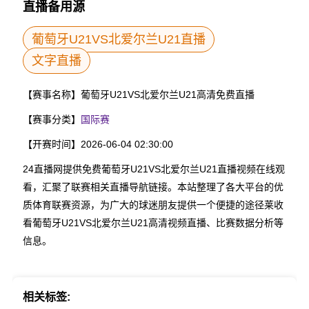
直播备用源
葡萄牙U21VS北爱尔兰U21直播
文字直播
【赛事名称】
葡萄牙U21VS北爱尔兰U21高清免费直播
【赛事分类】
国际赛
【开赛时间】
2026-06-04 02:30:00
24直播网提供免费葡萄牙U21VS北爱尔兰U21直播视频在线观
看，汇聚了联赛相关直播导航链接。本站整理了各大平台的优
质体育联赛资源，为广大的球迷朋友提供一个便捷的途径莱收
看葡萄牙U21VS北爱尔兰U21高清视频直播、比赛数据分析等
信息。
相关标签: