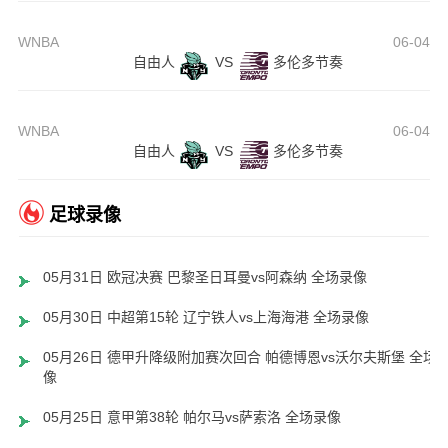
WNBA
06-04
自由人
VS
多伦多节奏
WNBA
06-04
自由人
VS
多伦多节奏
足球录像
05月31日 欧冠决赛 巴黎圣日耳曼vs阿森纳 全场录像
05月30日 中超第15轮 辽宁铁人vs上海海港 全场录像
05月26日 德甲升降级附加赛次回合 帕德博恩vs沃尔夫斯堡 全场
像
05月25日 意甲第38轮 帕尔马vs萨索洛 全场录像