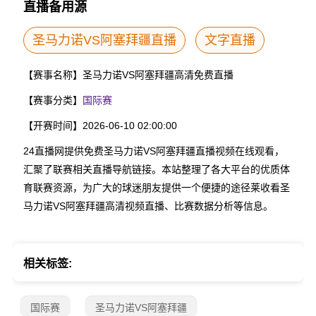
直播备用源
圣马力诺VS阿塞拜疆直播
文字直播
【赛事名称】
圣马力诺VS阿塞拜疆高清免费直播
【赛事分类】
国际赛
【开赛时间】
2026-06-10 02:00:00
24直播网提供免费圣马力诺VS阿塞拜疆直播视频在线观看，
汇聚了联赛相关直播导航链接。本站整理了各大平台的优质体
育联赛资源，为广大的球迷朋友提供一个便捷的途径莱收看圣
马力诺VS阿塞拜疆高清视频直播、比赛数据分析等信息。
相关标签:
国际赛
圣马力诺VS阿塞拜疆