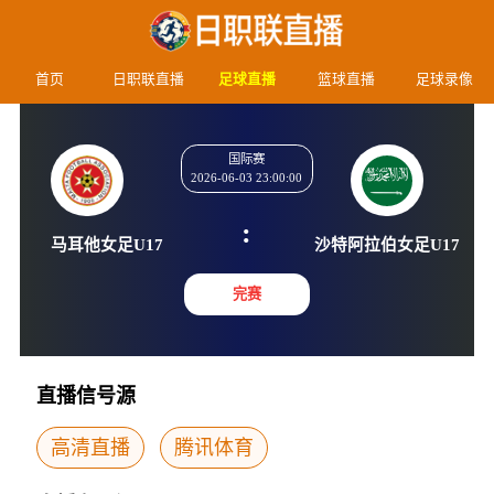
首页
日职联直播
足球直播
篮球直播
足球录像
国际赛
2026-06-03 23:00:00
:
马耳他女足U17
沙特阿拉伯女
完赛
直播信号源
高清直播
腾讯体育