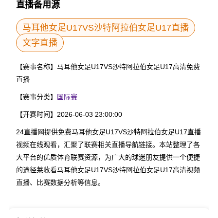
直播备用源
马耳他女足U17VS沙特阿拉伯女足U17直播
文字直播
【赛事名称】
马耳他女足U17VS沙特阿拉伯女足U17高清免费
直播
【赛事分类】
国际赛
【开赛时间】
2026-06-03 23:00:00
24直播网提供免费马耳他女足U17VS沙特阿拉伯女足U17直播
视频在线观看，汇聚了联赛相关直播导航链接。本站整理了各
大平台的优质体育联赛资源，为广大的球迷朋友提供一个便捷
的途径莱收看马耳他女足U17VS沙特阿拉伯女足U17高清视频
直播、比赛数据分析等信息。