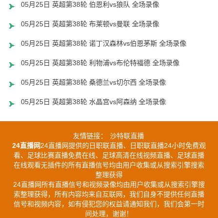
05月25日 英超第38轮 伯恩利vs狼队 全场录像
05月25日 英超第38轮 布莱顿vs曼联 全场录像
05月25日 英超第38轮 诺丁汉森林vs伯恩茅斯 全场录像
05月25日 英超第38轮 利物浦vs布伦特福德 全场录像
05月25日 英超第38轮 桑德兰vs切尔西 全场录像
05月25日 英超第38轮 水晶宫vs阿森纳 全场录像
友情链接：
沙特联直播
24直播网
24直播网提供的日职联直播、日职联直播24小时免费观
看、足球比赛直播免费在线、足球高清在线视频直播、足球直播
在线观看无插件的所有直播信号均由用户收集或从搜索引擎搜索
整理获得
24直播网所有直播信号和视频录像均由用户收集或从搜索引擎搜
索整理获得，所有内容均来自互联网，我们自身不提供任何直播
信号和视频内容，如有侵犯您的权益请通知我们，我们会第一时
间处理，谢谢！