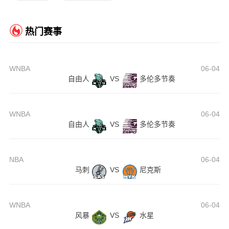
热门赛事
WNBA
06-04
自由人
VS
多伦多节奏
WNBA
06-04
自由人
VS
多伦多节奏
NBA
06-04
马刺
VS
尼克斯
WNBA
06-04
风暴
VS
水星