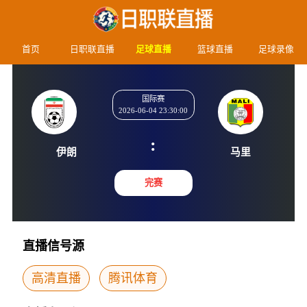
首页
日职联直播
足球直播
篮球直播
足球录像
国际赛
2026-06-04 23:30:00
:
伊朗
马里
完赛
直播信号源
高清直播
腾讯体育