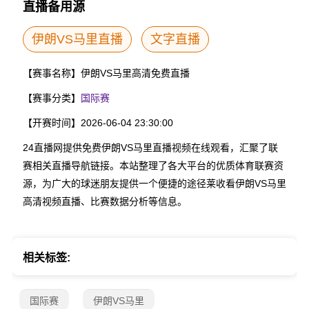
直播备用源
伊朗VS马里直播
文字直播
【赛事名称】
伊朗VS马里高清免费直播
【赛事分类】
国际赛
【开赛时间】
2026-06-04 23:30:00
24直播网提供免费伊朗VS马里直播视频在线观看，汇聚了联
赛相关直播导航链接。本站整理了各大平台的优质体育联赛资
源，为广大的球迷朋友提供一个便捷的途径莱收看伊朗VS马里
高清视频直播、比赛数据分析等信息。
相关标签:
国际赛
伊朗VS马里