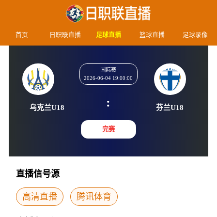
首页
日职联直播
足球直播
篮球直播
足球录像
国际赛
2026-06-04 19:00:00
:
乌克兰U18
芬兰U
完赛
直播信号源
高清直播
腾讯体育