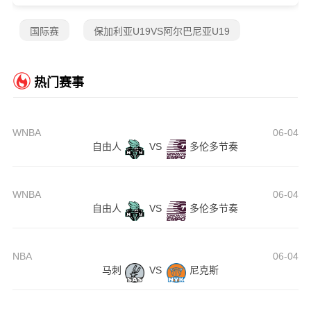
国际赛
保加利亚U19VS阿尔巴尼亚U19
热门赛事
WNBA
06-04
自由人
VS
多伦多节奏
WNBA
06-04
自由人
VS
多伦多节奏
NBA
06-04
马刺
VS
尼克斯