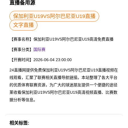
直播备用源
保加利亚U19VS阿尔巴尼亚U19直播
文字直播
【赛事名称】
保加利亚U19VS阿尔巴尼亚U19高清免费直播
【赛事分类】
国际赛
【开赛时间】
2026-06-04 23:00:00
24直播网提供免费保加利亚U19VS阿尔巴尼亚U19直播视频在
线观看，汇聚了联赛相关直播导航链接。本站整理了各大平台
的优质体育联赛资源，为广大的球迷朋友提供一个便捷的途径
莱收看保加利亚U19VS阿尔巴尼亚U19高清视频直播、比赛数
据分析等信息。
相关标签: