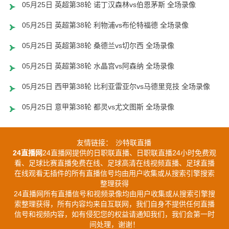
05月25日 英超第38轮 诺丁汉森林vs伯恩茅斯 全场录像
05月25日 英超第38轮 利物浦vs布伦特福德 全场录像
05月25日 英超第38轮 桑德兰vs切尔西 全场录像
05月25日 英超第38轮 水晶宫vs阿森纳 全场录像
05月25日 西甲第38轮 比利亚雷亚尔vs马德里竞技 全场录像
05月25日 意甲第38轮 都灵vs尤文图斯 全场录像
友情链接：
沙特联直播
24直播网
24直播网提供的日职联直播、日职联直播24小时免费观
看、足球比赛直播免费在线、足球高清在线视频直播、足球直播
在线观看无插件的所有直播信号均由用户收集或从搜索引擎搜索
整理获得
24直播网所有直播信号和视频录像均由用户收集或从搜索引擎搜
索整理获得，所有内容均来自互联网，我们自身不提供任何直播
信号和视频内容，如有侵犯您的权益请通知我们，我们会第一时
间处理，谢谢！