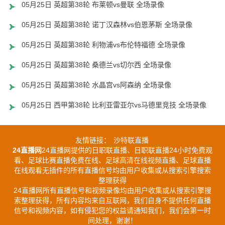
05月25日 英超第38轮 布莱顿vs曼联 全场录像
05月25日 英超第38轮 诺丁汉森林vs伯恩茅斯 全场录像
05月25日 英超第38轮 利物浦vs布伦特福德 全场录像
05月25日 英超第38轮 桑德兰vs切尔西 全场录像
05月25日 英超第38轮 水晶宫vs阿森纳 全场录像
05月25日 西甲第38轮 比利亚雷亚尔vs马德里竞技 全场录像
友情链接：
沙特联直播
24直播网
24直播网提供的日职联直播、日职联直播24小时免费观
看、足球比赛直播免费在线、足球高清在线视频直播、足球直播
在线观看无插件的所有直播信号均由用户收集或从搜索引擎搜索
整理获得
24直播网所有直播信号和视频录像均由用户收集或从搜索引擎搜
索整理获得，所有内容均来自互联网，我们自身不提供任何直播
信号和视频内容，如有侵犯您的权益请通知我们，我们会第一时
间处理，谢谢！