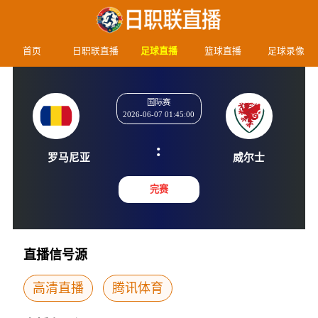
首页
日职联直播
足球直播
篮球直播
足球录像
国际赛
2026-06-07 01:45:00
:
罗马尼亚
威尔
完赛
直播信号源
高清直播
腾讯体育