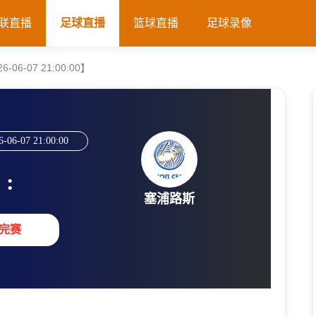
联直播
足球直播
篮球直播
足球录像
06-07 21:00:00】
6-06-07 21:00:00
:
塞浦路斯
完赛