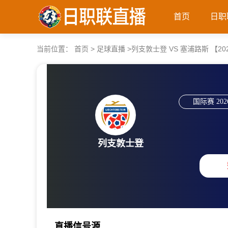
首页
日职
当前位置：
首页
>
足球直播
>
列支敦士登 VS 塞浦路斯 【2026-
国际赛
202
列支敦士登
直播信号源