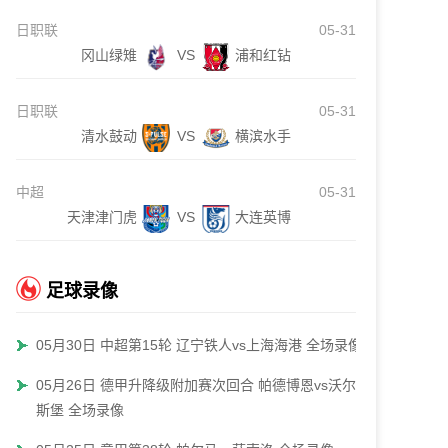
日职联
05-31
冈山绿雉
VS
浦和红钻
日职联
05-31
清水鼓动
VS
横滨水手
中超
05-31
天津津门虎
VS
大连英博
足球录像
05月30日 中超第15轮 辽宁铁人vs上海海港 全场录像
05月26日 德甲升降级附加赛次回合 帕德博恩vs沃尔夫
斯堡 全场录像